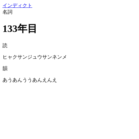
イン
ディクト
名詞
133年目
読
ヒャクサンジュウサンネンメ
韻
あうあんううあんえんえ