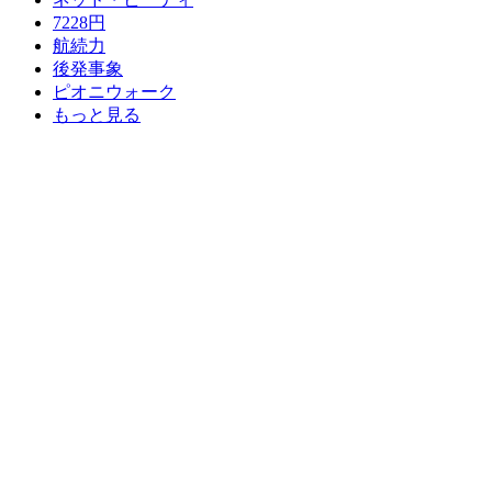
7228円
航続力
後発事象
ピオニウォーク
もっと見る