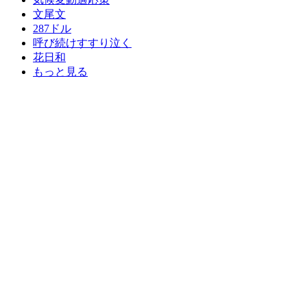
文尾文
287ドル
呼び続けすすり泣く
花日和
もっと見る