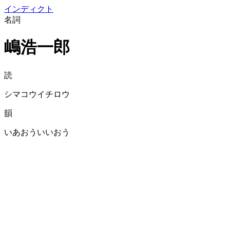
イン
ディクト
名詞
嶋浩一郎
読
シマコウイチロウ
韻
いあおういいおう