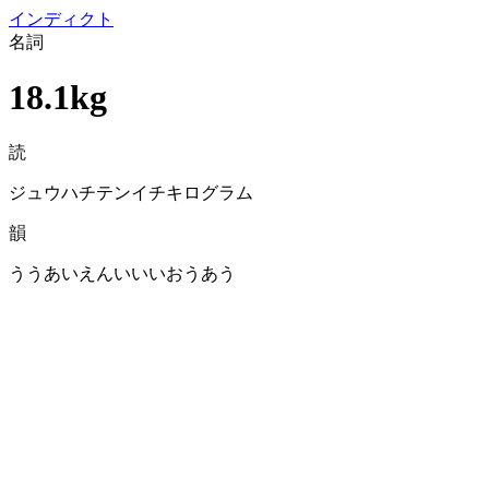
イン
ディクト
名詞
18.1kg
読
ジュウハチテンイチキログラム
韻
ううあいえんいいいおうあう