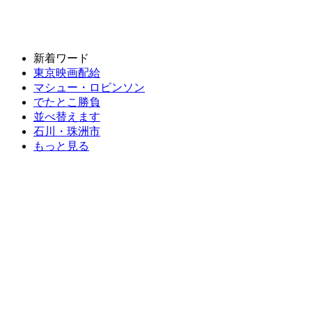
新着ワード
東京映画配給
マシュー・ロビンソン
でたとこ勝負
並べ替えます
石川・珠洲市
もっと見る