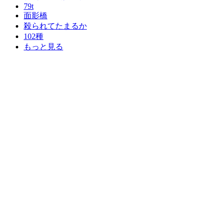
79t
面影橋
殺られてたまるか
102種
もっと見る