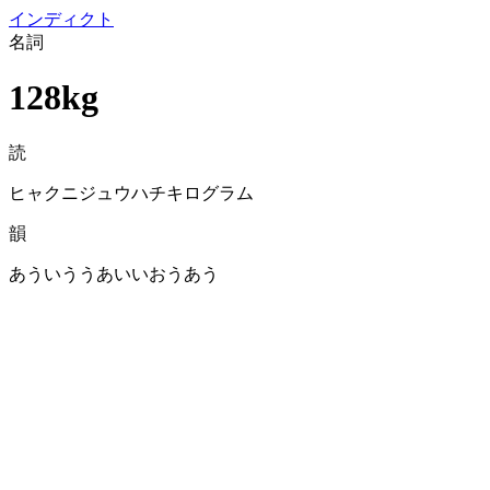
イン
ディクト
名詞
128kg
読
ヒャクニジュウハチキログラム
韻
あういううあいいおうあう