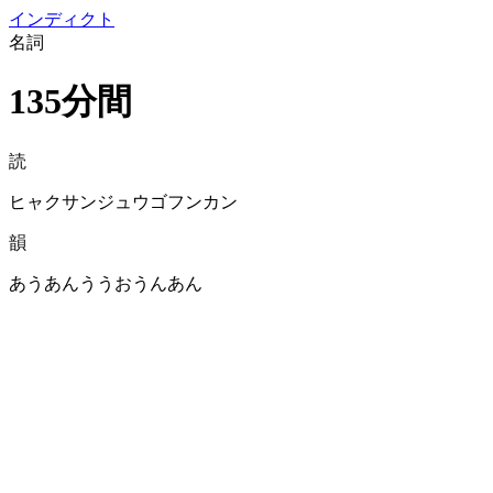
イン
ディクト
名詞
135分間
読
ヒャクサンジュウゴフンカン
韻
あうあんううおうんあん