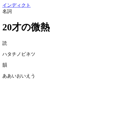
イン
ディクト
名詞
20才の微熱
読
ハタチノビネツ
韻
ああいおいえう