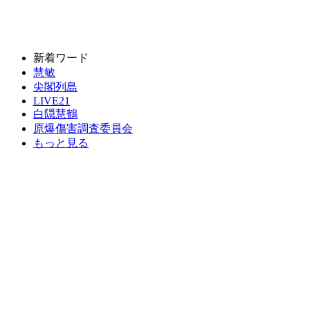
新着ワード
慧敏
尖閣列島
LIVE21
白隠慧鶴
原爆傷害調査委員会
もっと見る