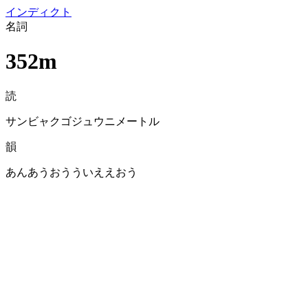
イン
ディクト
名詞
352m
読
サンビャクゴジュウニメートル
韻
あんあうおうういええおう