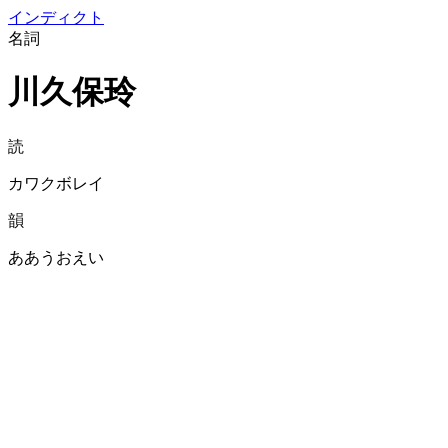
イン
ディクト
名詞
川久保玲
読
カワクボレイ
韻
ああうおえい