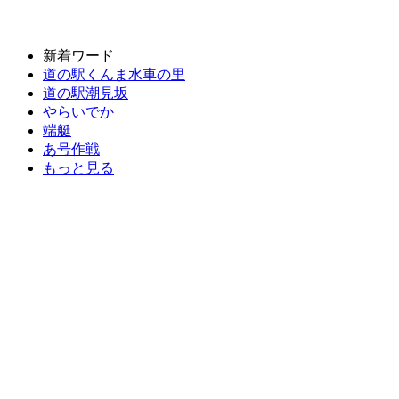
新着ワード
道の駅くんま水車の里
道の駅潮見坂
やらいでか
端艇
あ号作戦
もっと見る