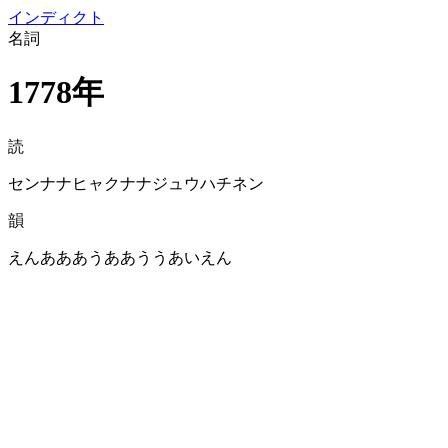
イン
ディクト
名詞
1778年
読
センナナヒャクナナジュウハチネン
韻
えんあああうああううあいえん