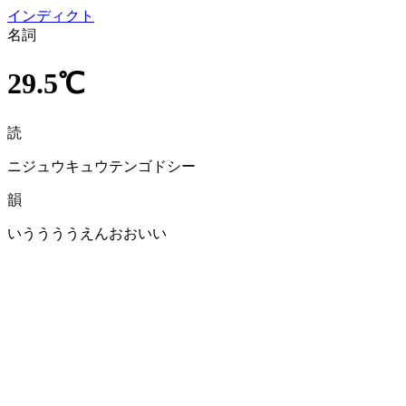
イン
ディクト
名詞
29.5℃
読
ニジュウキュウテンゴドシー
韻
いううううえんおおいい