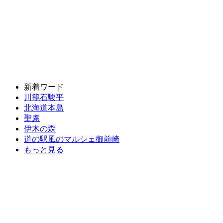
新着ワード
川籠石駿平
北海道本島
聖慮
伊木の森
道の駅風のマルシェ御前崎
もっと見る