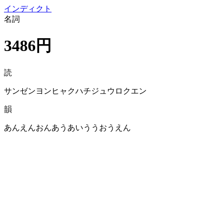
イン
ディクト
名詞
3486円
読
サンゼンヨンヒャクハチジュウロクエン
韻
あんえんおんあうあいううおうえん