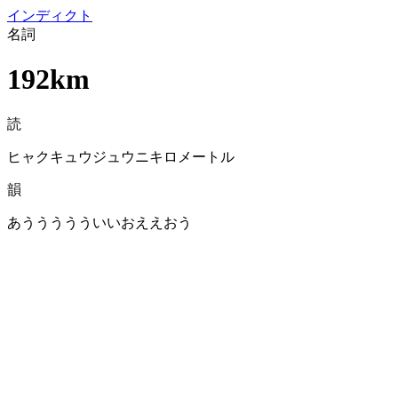
イン
ディクト
名詞
192km
読
ヒャクキュウジュウニキロメートル
韻
あううううういいおええおう