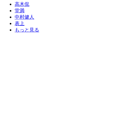
高木侃
堂満
中村健人
表上
もっと見る