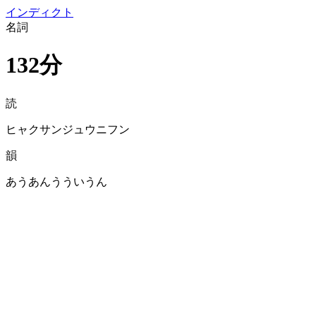
イン
ディクト
名詞
132分
読
ヒャクサンジュウニフン
韻
あうあんうういうん