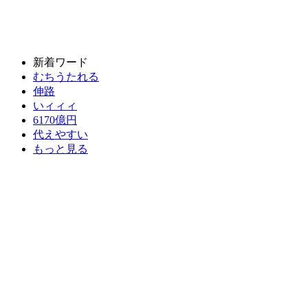
新着ワード
むちうたれる
伸路
いィィィ
6170億円
代えやすい
もっと見る