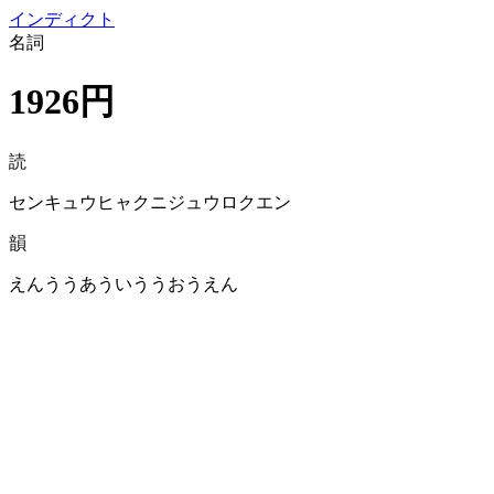
イン
ディクト
名詞
1926円
読
センキュウヒャクニジュウロクエン
韻
えんううあういううおうえん