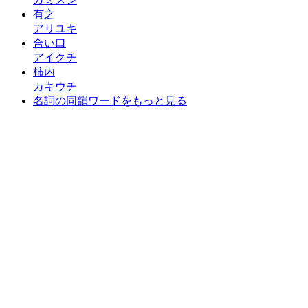
有之
アリユキ
合い口
アイクチ
柿内
カキウチ
名詞の同韻ワードをもっと見る