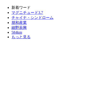
新着ワード
マグニチュード3.7
チャイナ・シンドローム
朋和産業
細野辰興
584km
もっと見る