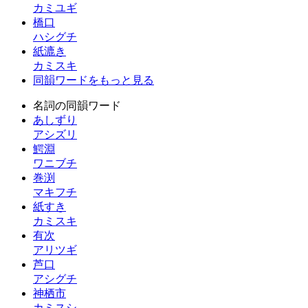
カミユギ
橋口
ハシグチ
紙漉き
カミスキ
同韻ワードをもっと見る
名詞の同韻ワード
あしずり
アシズリ
鰐淵
ワニブチ
巻渕
マキフチ
紙すき
カミスキ
有次
アリツギ
芦口
アシグチ
神栖市
カミスシ