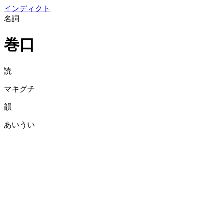
イン
ディクト
名詞
巻口
読
マキグチ
韻
あいうい