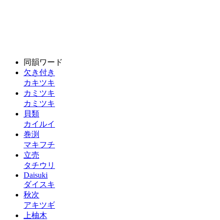
同韻ワード
欠き付き
カキツキ
カミツキ
カミツキ
貝類
カイルイ
巻渕
マキフチ
立売
タチウリ
Daisuki
ダイスキ
秋次
アキツギ
上柚木