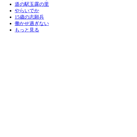
道の駅玉露の里
やらいでか
15歳の志願兵
働かせ過ぎない
もっと見る