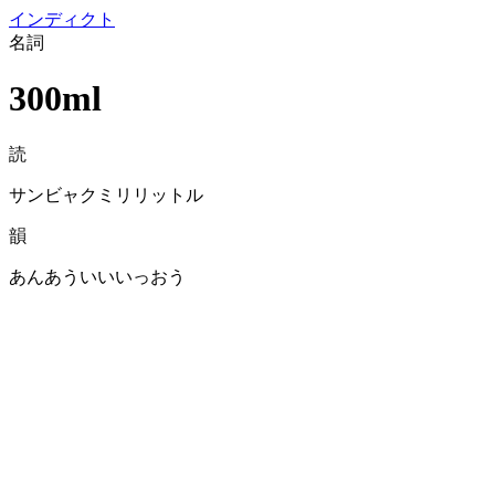
イン
ディクト
名詞
300ml
読
サンビャクミリリットル
韻
あんあういいいっおう