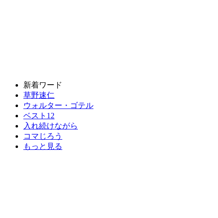
新着ワード
草野速仁
ウォルター・ゴテル
ベスト12
入れ続けながら
コマじろう
もっと見る