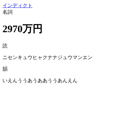
イン
ディクト
名詞
2970万円
読
ニセンキュウヒャクナナジュウマンエン
韻
いえんううあうああううあんえん