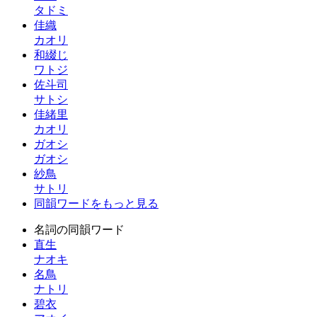
タドミ
佳織
カオリ
和綴じ
ワトジ
佐斗司
サトシ
佳緒里
カオリ
ガオシ
ガオシ
紗鳥
サトリ
同韻ワードをもっと見る
名詞の同韻ワード
直生
ナオキ
名鳥
ナトリ
碧衣