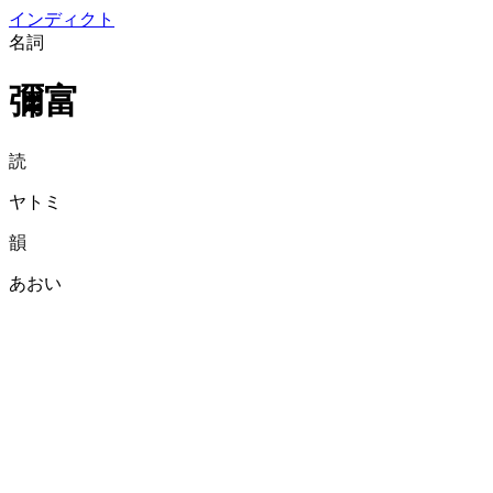
イン
ディクト
名詞
彌富
読
ヤトミ
韻
あおい