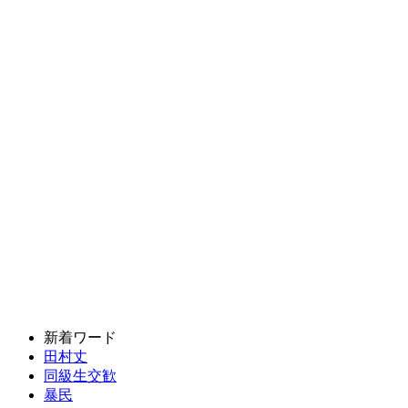
新着ワード
田村丈
同級生交歓
暴民