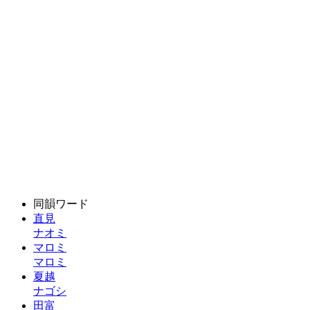
同韻ワード
直見
ナオミ
マロミ
マロミ
夏越
ナゴシ
田富