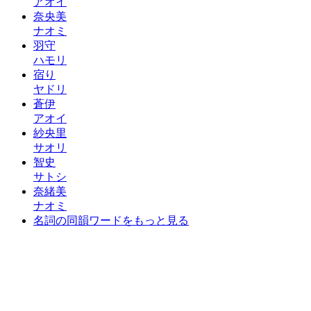
アオイ
奈央美
ナオミ
羽守
ハモリ
宿り
ヤドリ
蒼伊
アオイ
紗央里
サオリ
智史
サトシ
奈緒美
ナオミ
名詞の同韻ワードをもっと見る