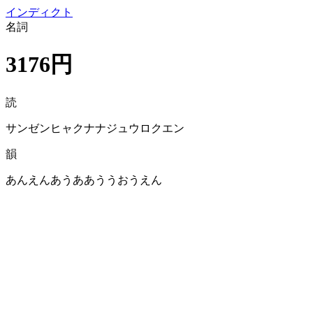
イン
ディクト
名詞
3176円
読
サンゼンヒャクナナジュウロクエン
韻
あんえんあうああううおうえん