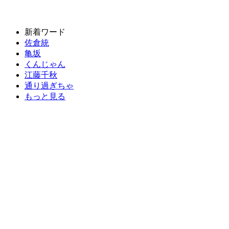
新着ワード
佐倉統
亀坂
くんじゃん
江藤千秋
通り過ぎちゃ
もっと見る