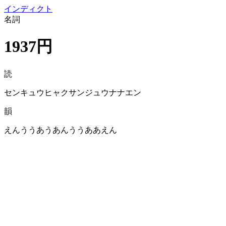
イン
ディクト
名詞
1937円
読
センキュウヒャクサンジュウナナエン
韻
えんううあうあんううああえん