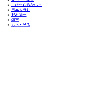
こけたら危ないっ
日本人狩り
野村陽一
鐘声
もっと見る