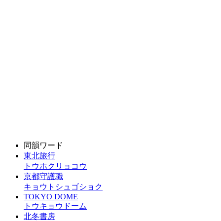
同韻ワード
東北旅行
トウホクリョコウ
京都守護職
キョウトシュゴショク
TOKYO DOME
トウキョウドーム
北冬書房