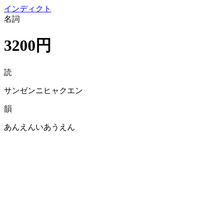
イン
ディクト
名詞
3200円
読
サンゼンニヒャクエン
韻
あんえんいあうえん