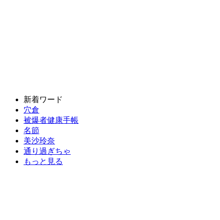
新着ワード
穴倉
被爆者健康手帳
名節
美沙玲奈
通り過ぎちゃ
もっと見る