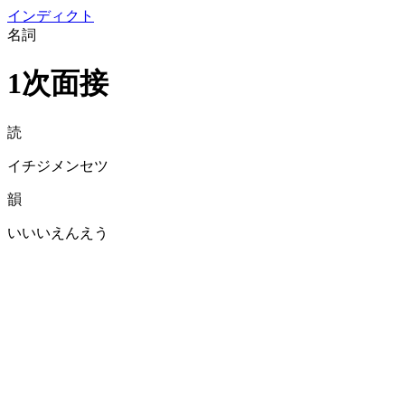
イン
ディクト
名詞
1次面接
読
イチジメンセツ
韻
いいいえんえう