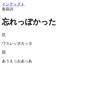
イン
ディクト
形容詞
忘れっぽかった
読
ワスレッポカッタ
韻
あうえっおあっあ