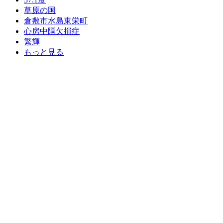
草原の国
倉敷市水島東栄町
心房中隔欠損症
繁輝
もっと見る