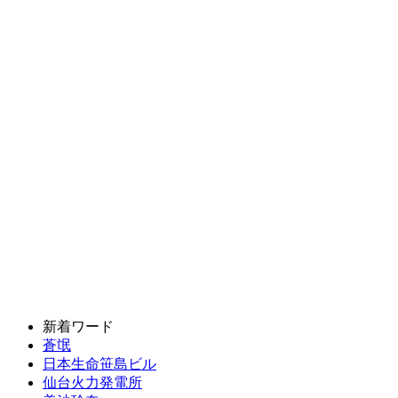
新着ワード
蒼氓
日本生命笹島ビル
仙台火力発電所