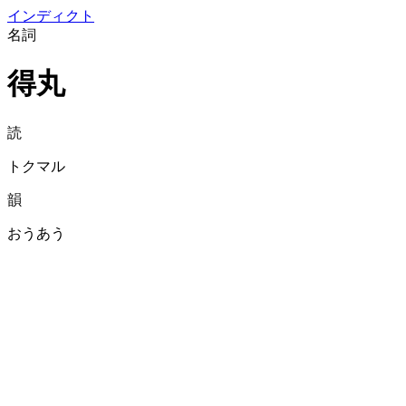
イン
ディクト
名詞
得丸
読
トクマル
韻
おうあう