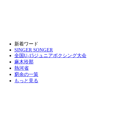
新着ワード
SINGER SONGER
全国U-15ジュニアボクシング大会
麻木玲那
熱河省
窮余の一策
もっと見る