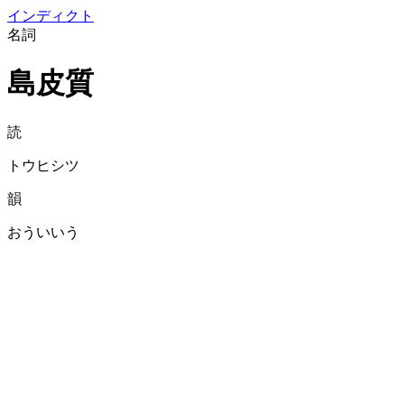
イン
ディクト
名詞
島皮質
読
トウヒシツ
韻
おういいう