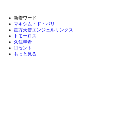
新着ワード
マキシム・ド・パリ
星方天使エンジェルリンクス
トモーロス
久住翠希
11セント
もっと見る