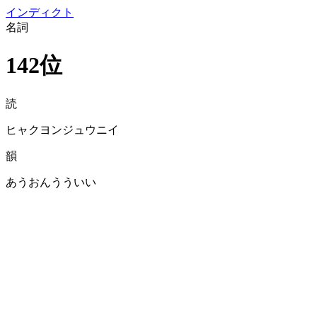
イン
ディクト
名詞
142位
読
ヒャクヨンジュウニイ
韻
あうおんうういい