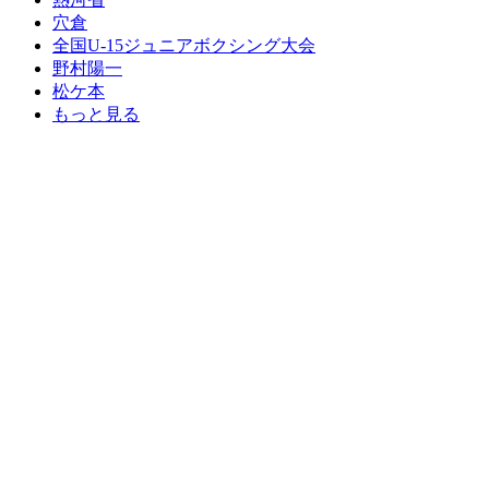
穴倉
全国U-15ジュニアボクシング大会
野村陽一
松ケ本
もっと見る