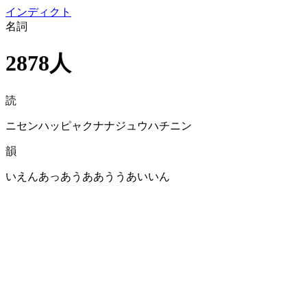
イン
ディクト
名詞
2878人
読
ニセンハッピャクナナジュウハチニン
韻
いえんあっあうああううあいいん