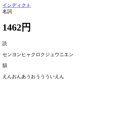
イン
ディクト
名詞
1462円
読
センヨンヒャクロクジュウニエン
韻
えんおんあうおううういえん