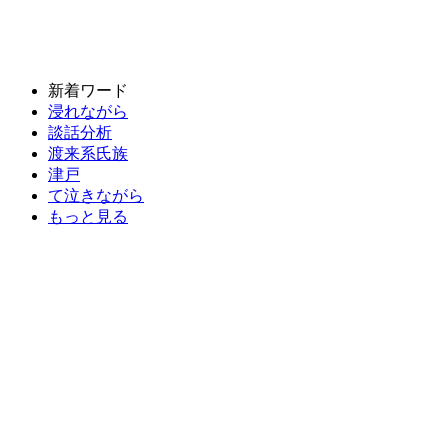
新着ワード
浸れながら
談話分析
渡来系氏族
津戸
て泣きながら
もっと見る