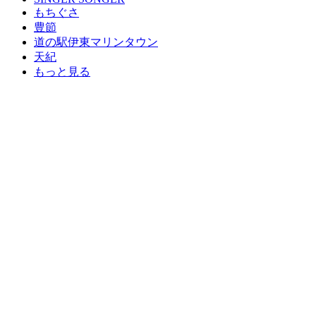
もちぐさ
豊節
道の駅伊東マリンタウン
天紀
もっと見る