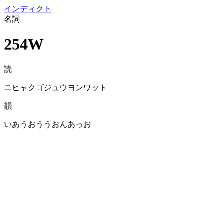
イン
ディクト
名詞
254W
読
ニヒャクゴジュウヨンワット
韻
いあうおううおんあっお