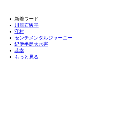
新着ワード
川籠石駿平
守村
センチメンタルジャーニー
紀伊半島大水害
恭幸
もっと見る