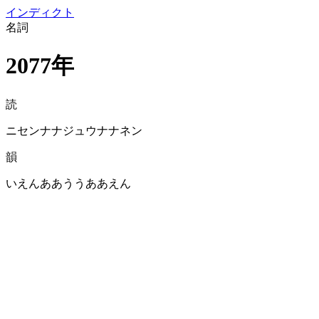
イン
ディクト
名詞
2077年
読
ニセンナナジュウナナネン
韻
いえんああううああえん