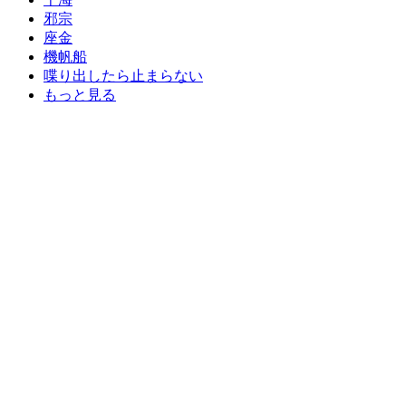
邪宗
座金
機帆船
喋り出したら止まらない
もっと見る