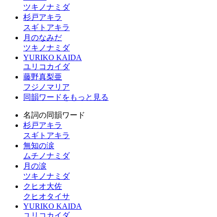
ツキノナミダ
杉戸アキラ
スギトアキラ
月のなみだ
ツキノナミダ
YURIKO KAIDA
ユリコカイダ
藤野真梨亜
フジノマリア
同韻ワードをもっと見る
名詞の同韻ワード
杉戸アキラ
スギトアキラ
無知の涙
ムチノナミダ
月の涙
ツキノナミダ
クヒオ大佐
クヒオタイサ
YURIKO KAIDA
ユリコカイダ