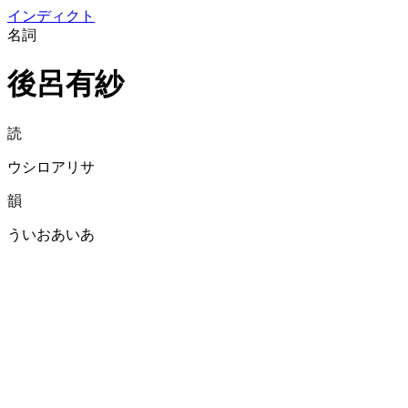
イン
ディクト
名詞
後呂有紗
読
ウシロアリサ
韻
ういおあいあ