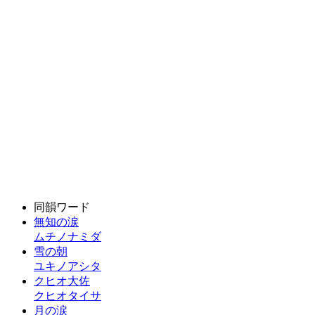
同韻ワード
無知の涙
ムチノナミダ
雪の朝
ユキノアシタ
クヒオ大佐
クヒオタイサ
月の涙