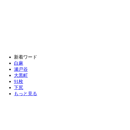
新着ワード
白麻
瀬戸谷
大黒町
91枚
下尻
もっと見る