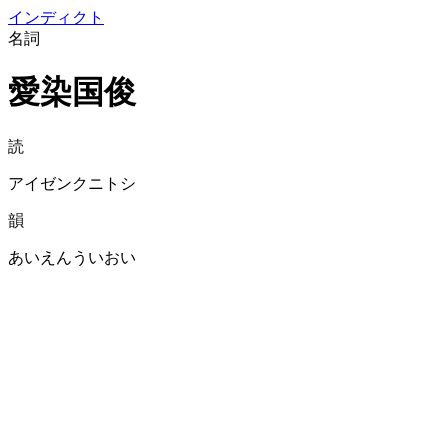
イン
ディクト
名詞
愛染国俊
読
アイゼンクニトシ
韻
あいえんういおい