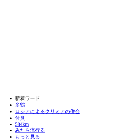
新着ワード
多鶴
ロシアによるクリミアの併合
付臭
584km
みたら流行る
もっと見る