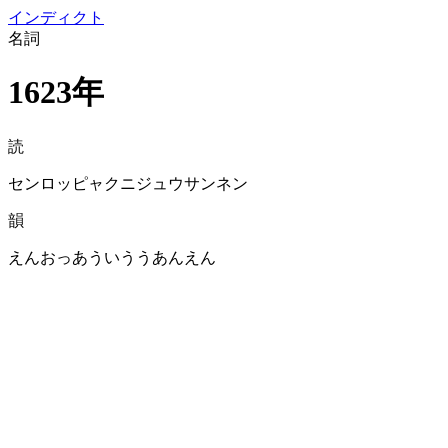
イン
ディクト
名詞
1623年
読
センロッピャクニジュウサンネン
韻
えんおっあういううあんえん