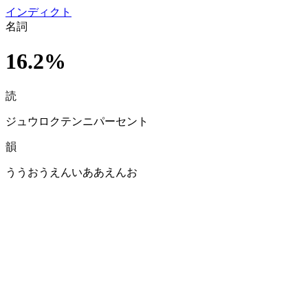
イン
ディクト
名詞
16.2%
読
ジュウロクテンニパーセント
韻
ううおうえんいああえんお