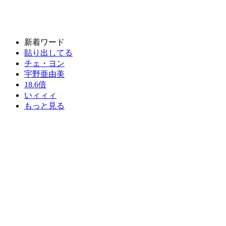
新着ワード
貼り出してる
チェ・ヨン
宇野亜由美
18.6倍
いィィィ
もっと見る