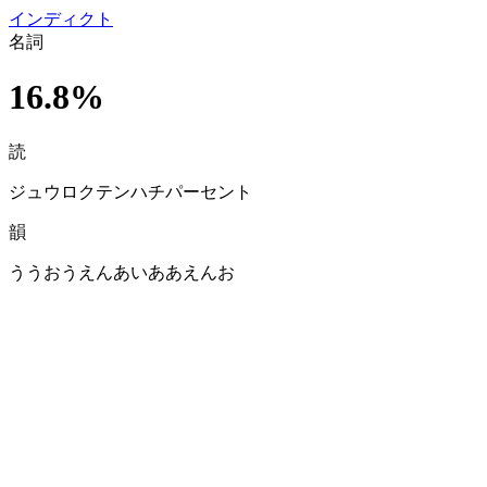
イン
ディクト
名詞
16.8%
読
ジュウロクテンハチパーセント
韻
ううおうえんあいああえんお