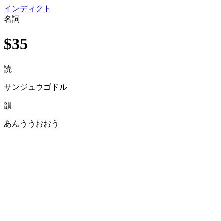
イン
ディクト
名詞
$35
読
サンジュウゴドル
韻
あんううおおう