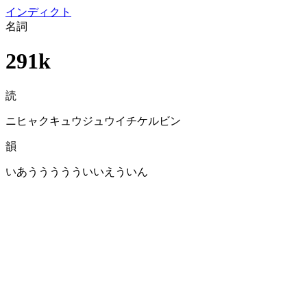
イン
ディクト
名詞
291k
読
ニヒャクキュウジュウイチケルビン
韻
いあううううういいえういん