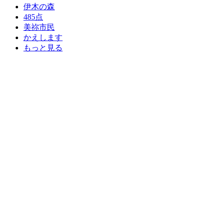
伊木の森
485点
美祢市民
かえします
もっと見る