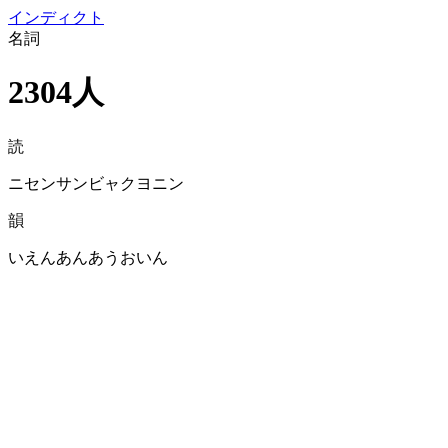
イン
ディクト
名詞
2304人
読
ニセンサンビャクヨニン
韻
いえんあんあうおいん