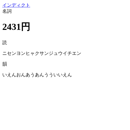
イン
ディクト
名詞
2431円
読
ニセンヨンヒャクサンジュウイチエン
韻
いえんおんあうあんうういいえん