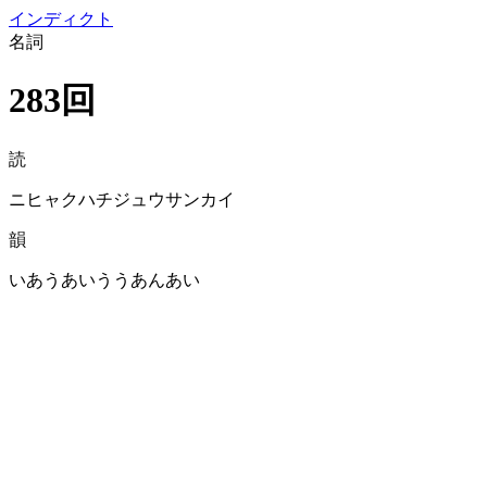
イン
ディクト
名詞
283回
読
ニヒャクハチジュウサンカイ
韻
いあうあいううあんあい