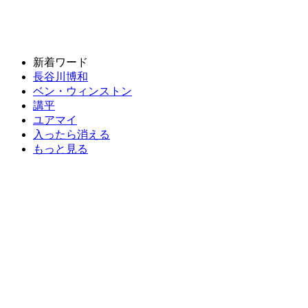
新着ワード
長谷川博和
ベン・ウィンストン
講平
ユアマイ
入ったら消える
もっと見る