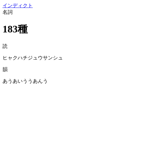
イン
ディクト
名詞
183種
読
ヒャクハチジュウサンシュ
韻
あうあいううあんう