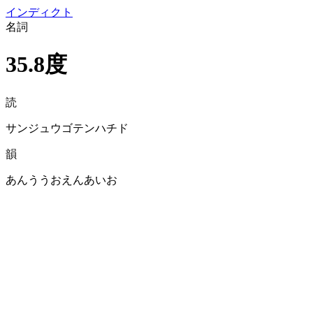
イン
ディクト
名詞
35.8度
読
サンジュウゴテンハチド
韻
あんううおえんあいお