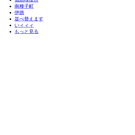
南種子町
伊徳
並べ替えます
いィィィ
もっと見る