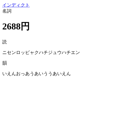
イン
ディクト
名詞
2688円
読
ニセンロッピャクハチジュウハチエン
韻
いえんおっあうあいううあいえん