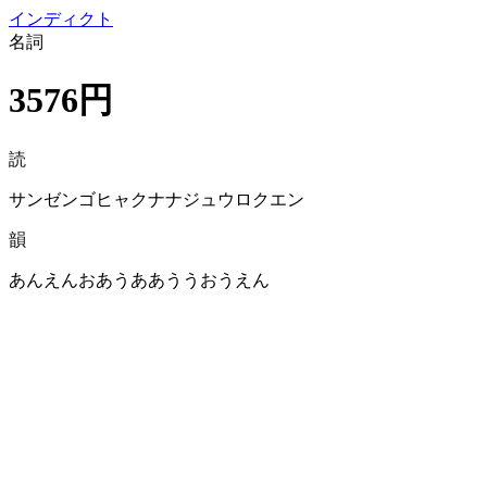
イン
ディクト
名詞
3576円
読
サンゼンゴヒャクナナジュウロクエン
韻
あんえんおあうああううおうえん