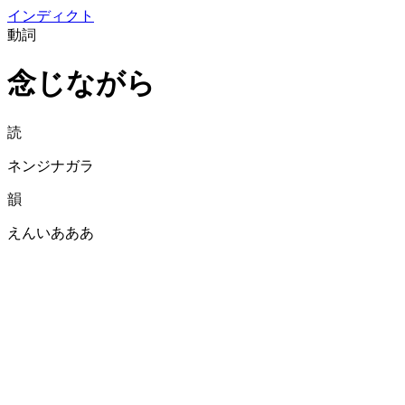
イン
ディクト
動詞
念じながら
読
ネンジナガラ
韻
えんいあああ